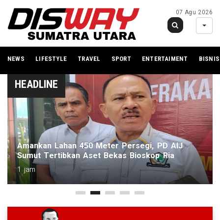
07 Agu 2026
NEWS
LIFESTYLE
TRAVEL
SPORT
ENTERTAIMENT
BISNIS
HEADLINE
Amankan Lahan 450 Meter Persegi, PD AIJ
Sumut Tertibkan Aset Bekas Bioskop Ria
1 jam